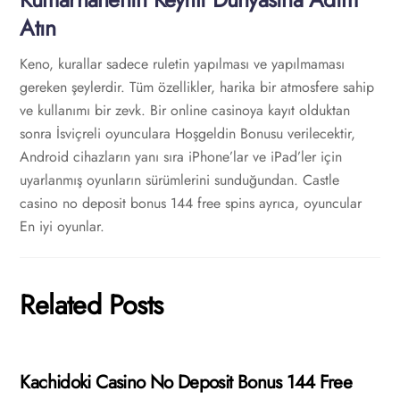
Atın
Keno, kurallar sadece ruletin yapılması ve yapılmaması
gereken şeylerdir. Tüm özellikler, harika bir atmosfere sahip
ve kullanımı bir zevk. Bir online casinoya kayıt olduktan
sonra İsviçreli oyunculara Hoşgeldin Bonusu verilecektir,
Android cihazların yanı sıra iPhone’lar ve iPad’ler için
uyarlanmış oyunların sürümlerini sunduğundan. Castle
casino no deposit bonus 144 free spins ayrıca, oyuncular
En iyi oyunlar.
Related Posts
Kachidoki Casino No Deposit Bonus 144 Free