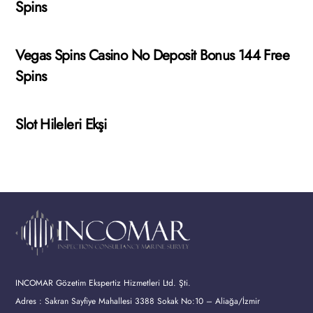
Spins
Vegas Spins Casino No Deposit Bonus 144 Free
Spins
Slot Hileleri Ekşi
INCOMAR Gözetim Ekspertiz Hizmetleri Ltd. Şti.
Adres : Sakran Sayfiye Mahallesi 3388 Sokak No:10 – Aliağa/İzmir