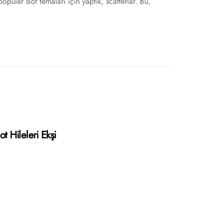
ler slot temaları için yaptık, scatterlar. Bu,
ot Hileleri Ekşi