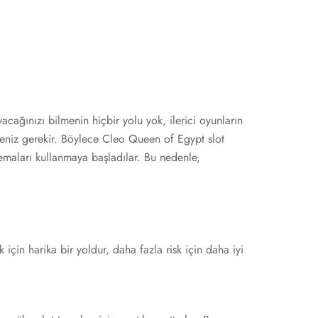
ağınızı bilmenin hiçbir yolu yok, ilerici oyunların
tmeniz gerekir. Böylece Cleo Queen of Egypt slot
şemaları kullanmaya başladılar. Bu nedenle,
çin harika bir yoldur, daha fazla risk için daha iyi