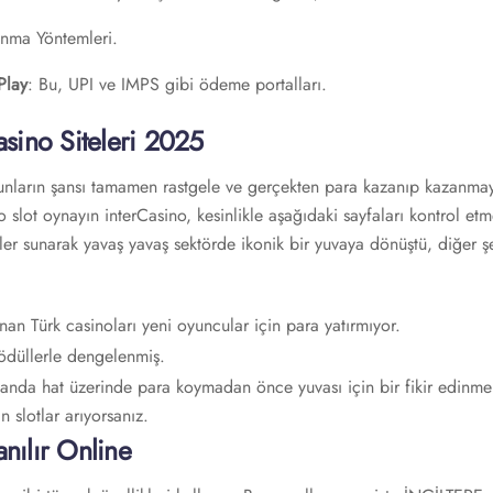
anma Yöntemleri.
Play
: Bu, UPI ve IMPS gibi ödeme portalları.
sino Siteleri 2025
nların şansı tamamen rastgele ve gerçekten para kazanıp kazanmayac
o slot oynayın interCasino, kesinlikle aşağıdaki sayfaları kontrol e
ler sunarak yavaş yavaş sektörde ikonik bir yuvaya dönüştü, diğer 
nan Türk casinoları yeni oyuncular için para yatırmıyor.
ödüllerle dengelenmiş.
nda hat üzerinde para koymadan önce yuvası için bir fikir edinmek i
n slotlar arıyorsanız.
nılır Online