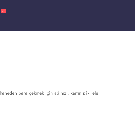
haneden para çekmek için adınızı, kartınız iki ele